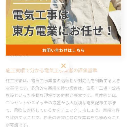
電気工事の品質は、業者の技術力によって大きく左右されま
す。特に北海道釧路市や芽室町では、住宅や工場の多様なニ
ーズに応えるため、幅広い工事経験や最新技術への対応力が
求められます。たとえば、複雑な配線や省エネ設備の導入な
ど、具体的な施工事例が豊富な業者は信頼性が高いです。技
術力の高い業者を選ぶことで、安全かつ効率的な設備運用が
お問い合わせはこちら
実現します。
お問い合わせはこちら
施工実績で分かる電気工事業者の評価基準
施工実績は、電気工事業者の信頼性や対応力を判断する大き
な基準です。多角的な実績を持つ業者は、住宅・工場・公共
施設といった多様な現場での経験が豊富です。具体的には、
コンセントやスイッチの設置から大規模な電気配線工事ま
で、柔軟に対応しているかをチェックしましょう。実績内容
を比較することで、自身の要望に最適な業者を見極めること
が可能です。