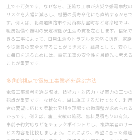
要望に応える電気工事の柔軟な提案事例
上で不可欠です。なぜなら、正確な工事が火災や感電事故の
リスクを大幅に減らし、機器の長寿命化にも直結するからで
電気工事を依頼する前に知りたい基礎知識
す。例えば、北海道釧路市や河西郡芽室町など寒冷地では、
電気工事の種類とそれぞれの特徴を解説
暖房設備や照明の安定稼働が生活の質を左右します。信頼で
依頼前に確認すべき電気工事の流れ
きる工事によって、日常生活のトラブルを未然に防ぎ、家族
電気工事に必要な資格や法律の基礎知識
や従業員の安全を守ることができます。結果として、安心し
トラブルを防ぐための電気工事依頼準備
た毎日を送るためには、電気工事の安全性を最優先に考える
見積もり時に気をつけたい電気工事の要点
ことが重要です。
電気工事の相談で押さえておきたいポイント
多角的視点で電気工事業者を選ぶ方法
信頼性が高い電気工事業者を見極めるコツ
口コミから見る信頼できる電気工事業者
電気工事業者を選ぶ際は、技術力・対応力・提案力の三つの
電気工事業者選びで注目したい技術力
観点が重要です。なぜなら、単に施工するだけでなく、利用
者の要望に応じた柔軟な発想や現場での微調整が求められる
施工実績で分かる電気工事業者の評価基準
からです。例えば、施工実績の確認、無料見積もりの有無、
アフターサポートが充実した電気工事業者
事前予約対応などをチェックポイントとし、複数業者のサー
地域密着型電気工事業者のメリットと選び方
ビス内容を比較しましょう。これにより、希望に合った最適
資格所有者による安心の電気工事対応