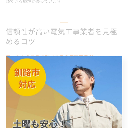
談できる環境が整っています。
信頼性が高い電気工事業者を見極
めるコツ
口コミから見る信頼できる電気工事業者
電気工事業者を選ぶ際、口コミは信頼性を見極める重要な指
標です。口コミが多く高評価な業者は、施工の丁寧さや柔軟
な対応力が評価されているケースが目立ちます。例えば、釧
路市や芽室町では、依頼前の丁寧なヒアリングや見積もりの
明確さが好評です。実際に利用した方の具体的な声を参考
に、アフターサポートや現場での微調整力などを比較し、信
頼できる業者を選ぶことが大切です。
電気工事業者選びで注目したい技術力