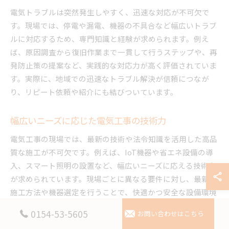
電気トラブルは突然発生しやすく、迅速な対応が不可欠で
す。現場では、停電や漏電、機器の不具合など幅広いトラブ
ルに対応するため、専門知識と経験が求められます。例え
ば、原因調査から復旧作業まで一貫して行うステップや、再
発防止策の提案など、実践的な対応力が高く評価されていま
す。実際に、地域での迅速なトラブル解決が信頼につなが
り、リピート依頼や紹介にも結びついています。
幅広いニーズに応じた電気工事の技術力
電気工事の現場では、最新の技術や法令知識を活用した高品
質な施工が不可欠です。例えば、IoT機器や省エネ設備の導
入、スマート照明の設置など、幅広いニーズに応える技術力
が求められています。現場ごとに異なる要件に対し、最新の
施工方法や機器選定を行うことで、快適かつ安全な設備環境
を実現。技術力の高さが、地域で選ばれる大きな理由となっ
0154-53-5605
お問い合わせはこちら
ています。