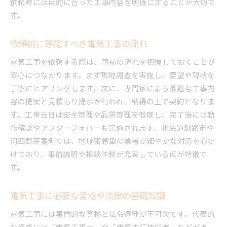
依頼時には目的に合った工事内容を明確にすることが大切で
す。
依頼前に確認すべき電気工事の流れ
電気工事を依頼する際は、事前の流れを把握しておくことが
安心につながります。まず現地調査を実施し、要望や現状を
丁寧にヒアリングします。次に、専門家による最適な工事内
容の提案と見積もり提示が行われ、納得の上で契約となりま
す。工事当日は安全管理や品質管理を徹底し、完了後には動
作確認やアフターフォローも実施されます。北海道釧路市や
河西郡芽室町では、地域密着型の業者が細やかな対応を心掛
けており、事前説明や相談体制が充実している点が特徴で
す。
電気工事に必要な資格や法律の基礎知識
電気工事には専門的な資格と法令遵守が不可欠です。代表的
な資格には「電気工事士」や「電気主任技術者」などがあ