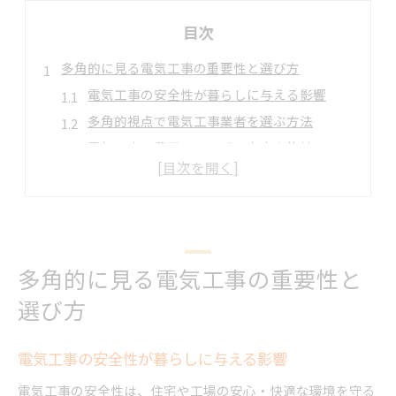
目次
多角的に見る電気工事の重要性と選び方
電気工事の安全性が暮らしに与える影響
多角的視点で電気工事業者を選ぶ方法
電気工事の費用とサービス内容を比較
最新技術を活かす電気工事の特徴とは
信頼できる電気工事業者の見極め方
地域に根ざした電気工事の利点と選び方
住宅や工場で求められる電気工事の実態
多角的に見る電気工事の重要性と
住宅で必要な電気工事の具体例と注意点
選び方
工場の安全を守る電気工事の重要ポイント
現場ごとに異なる電気工事の対応力とは
電気工事の安全性が暮らしに与える影響
電気工事で実現する快適な空間づくり
長期安定を目指す電気工事の工夫と技術
電気工事の安全性は、住宅や工場の安心・快適な環境を守る