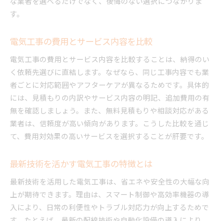
な業者を選べるだけでなく、後悔のない選択につながりま
最新技術が支える電気工事の進化と現場対応
す。
スマート機器導入が進む電気工事の現在
省エネ技術を活かした電気工事の実例
電気工事の費用とサービス内容を比較
最新材料を用いた電気工事の利点とは
電気工事の費用とサービス内容を比較することは、納得のい
IoT対応を強化する電気工事の技術進化
く依頼先選びに直結します。なぜなら、同じ工事内容でも業
現場対応力を高める電気工事の最新手法
者ごとに対応範囲やアフターケアが異なるためです。具体的
には、見積もりの内訳やサービス内容の明記、追加費用の有
高度な電気工事技術が実現する安心安全
無を確認しましょう。また、無料見積もりや相談対応がある
地域で選ばれる電気工事サービスの理由とは
業者は、信頼度が高い傾向があります。こうした比較を通じ
地域の信頼を集める電気工事の取り組み
て、費用対効果の高いサービスを選択することが肝要です。
親身な対応が支持される電気工事サービス
迅速対応が喜ばれる電気工事業者の強み
最新技術を活かす電気工事の特徴とは
長期的な関係を築く電気工事サービスの魅力
最新技術を活用した電気工事は、省エネや安全性の大幅な向
地域密着型電気工事の安心ポイントとは
上が期待できます。理由は、スマート制御や高効率機器の導
利用者満足度が高い電気工事の実践例
入により、日常の利便性やトラブル対応力が向上するためで
安全と効率を両立する電気工事のポイント
す。たとえば、最新の配線技術や自動化設備の導入により、