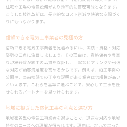
安全対策を徹底した電気工事の進め方
住宅や工場の電気設備がより効率的に管理可能となります。
こうした技術革新は、長期的なコスト削減や快適な空間づく
効率化を実現する電気工事の現場管理術
りにもつながります。
ミスを防ぐ電気工事のチェック体制とは
安全基準を守る電気工事の重要性を解説
信頼できる電気工事業者の見極め方
電気工事の効率アップに役立つ最新技術
信頼できる電気工事業者を見極めるには、実績・資格・対応
安心して任せられる電気工事の条件
姿勢の三点に注目しましょう。その理由は、資格保有や豊富
電気工事の多様なニーズに応える実践的手法
な現場経験が施工の品質を保証し、丁寧なヒアリングや迅速
多様な現場に対応する電気工事の工夫
な対応が顧客満足度を高めるからです。例えば、施工事例の
要望別に選べる電気工事サービスの特徴
公開や、事前相談での丁寧な説明がある業者は信頼性が高い
トラブル対応力が光る電気工事の実践例
といえます。これらを基準に選ぶことで、安心して工事を任
幅広いニーズに応じた電気工事の技術力
せられるパートナーを見つけられます。
顧客満足を高める電気工事の取り組み
地域に根ざした電気工事の利点と選び方
多角的な視点で提案する電気工事の強み
地域密着型の電気工事業者を選ぶことで、迅速な対応や地域
特有のニーズへの理解が得られます。理由は、地元で培った