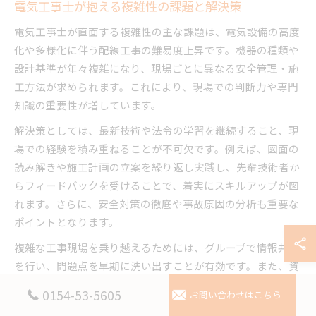
電気工事士が抱える複雑性の課題と解決策
電気工事士が直面する複雑性の主な課題は、電気設備の高度
化や多様化に伴う配線工事の難易度上昇です。機器の種類や
設計基準が年々複雑になり、現場ごとに異なる安全管理・施
工方法が求められます。これにより、現場での判断力や専門
知識の重要性が増しています。
解決策としては、最新技術や法令の学習を継続すること、現
場での経験を積み重ねることが不可欠です。例えば、図面の
読み解きや施工計画の立案を繰り返し実践し、先輩技術者か
らフィードバックを受けることで、着実にスキルアップが図
れます。さらに、安全対策の徹底や事故原因の分析も重要な
ポイントとなります。
複雑な工事現場を乗り越えるためには、グループで情報共有
を行い、問題点を早期に洗い出すことが有効です。また、資
格取得を通じて体系的な知識を身につけることで、どのよう
0154-53-5605
お問い合わせはこちら
な現場でも柔軟に対応できる力が養われます。