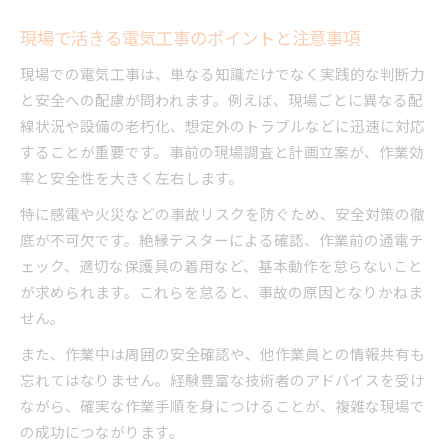
リスクを最小限に抑える電気工事の安全技術
現場で活きる電気工事のポイントと注意事項
複雑な配線も理解できる思考法を解説
現場での電気工事は、単なる知識だけでなく実践的な判断力
電気工事で複雑な配線図を読み解くコツ
と安全への配慮が問われます。例えば、現場ごとに異なる配
複雑性の高い電気工事を整理する思考法とは
線状況や設備の老朽化、想定外のトラブルなどに迅速に対応
現場で役立つ配線理解力を高める方法
することが重要です。事前の現場調査と計画立案が、作業効
電気工事士が実践する配線トラブル回避術
率と安全性を大きく左右します。
配線ミスを防ぐための電気工事の考え方
特に感電や火災などの事故リスクを防ぐため、安全対策の徹
電気工事士が直面する課題と成長の道
底が不可欠です。絶縁テスターによる確認、作業前の通電チ
ェック、適切な保護具の着用など、基本動作を怠らないこと
電気工事士が抱える複雑性の課題と解決策
が求められます。これらを怠ると、事故の原因となりかねま
現場で成長するための電気工事の心得とは
せん。
複雑な電気工事を通じて得られる成長の実感
また、作業中は周囲の安全確認や、他作業員との情報共有も
電気工事士が活躍し続けるための課題対応法
忘れてはなりません。経験豊富な技術者のアドバイスを受け
資格取得後の電気工事で直面する壁を乗り越え
ながら、確実な作業手順を身につけることが、複雑な現場で
る
の成功につながります。