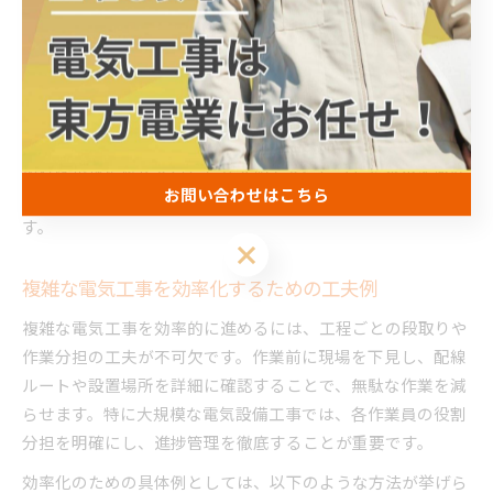
は、事前に作業スペースを確保したり、工具の選定を工夫す
ることで効率が上がります。さらに、作業中は必ず安全確認
を行い、感電や転倒などのリスクを最小限に抑えましょう。
失敗しないためには、作業後の最終確認も欠かせません。配
線の誤接続や漏電がないかテスターでチェックし、不具合が
あれば迅速に修正することが大切です。こうした基本を徹底
お問い合わせはこちら
することで、信頼される電気工事士として現場で活躍できま
す。
お問い合わせはこちら
複雑な電気工事を効率化するための工夫例
複雑な電気工事を効率的に進めるには、工程ごとの段取りや
作業分担の工夫が不可欠です。作業前に現場を下見し、配線
ルートや設置場所を詳細に確認することで、無駄な作業を減
らせます。特に大規模な電気設備工事では、各作業員の役割
分担を明確にし、進捗管理を徹底することが重要です。
効率化のための具体例としては、以下のような方法が挙げら