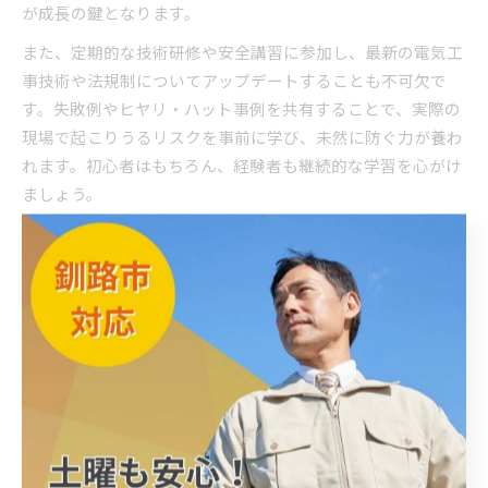
が成長の鍵となります。
また、定期的な技術研修や安全講習に参加し、最新の電気工
事技術や法規制についてアップデートすることも不可欠で
す。失敗例やヒヤリ・ハット事例を共有することで、実際の
現場で起こりうるリスクを事前に学び、未然に防ぐ力が養わ
れます。初心者はもちろん、経験者も継続的な学習を心がけ
ましょう。
失敗しない電気工事の作業手順と工夫のコツ
電気工事の作業では、ミスや事故を防ぐために明確な手順と
工夫が求められます。まず作業前には、配線図や工事計画書
をしっかり確認し、必要な工具や材料をリストアップしまし
ょう。作業内容が複雑な場合は、チェックリストを作成し、
各工程ごとに確認作業を徹底することが有効です。
現場ごとに異なる状況に対応するためには、柔軟な判断力と
経験の蓄積が重要です。例えば、狭い場所での配線工事で