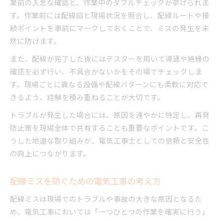
業前の入念な確認と、作業中のダブルチェックが挙げられま
す。作業前には配線図と現場状況を照合し、配線ルートや接
続ポイントを事前にマークしておくことで、ミスの発生を未
然に防げます。
また、配線が完了した後にはテスターを用いて導通や絶縁の
確認を必ず行い、不具合がないかをその場でチェックしま
す。現場ごとに異なる設備や配線パターンにも柔軟に対応で
きるよう、経験を積み重ねることが大切です。
トラブルが発生した場合には、原因を速やかに特定し、再発
防止策を現場全体で共有することも重要なポイントです。こ
うした地道な取り組みが、電気工事士としての信頼と安全性
の向上につながります。
配線ミスを防ぐための電気工事の考え方
配線ミスは現場でのトラブルや事故の大きな原因となるた
め、電気工事においては「一つひとつの作業を確実に行う」