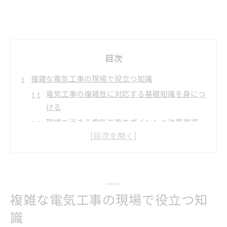
目次
複雑な電気工事の現場で役立つ知識
電気工事の複雑性に対応する基礎知識を身につ
ける
現場で活きる電気工事のポイントと注意事項
複雑な配線工事で求められる電気工事の理解力
電気工事の現場対応力を高める実践知識とは
電気設備の高度化に合わせた電気工事の知識強
化
複雑な電気工事の現場で役立つ知
高度化する電気工事に求められる力とは
電気工事の高度化に対応できる力を養う方法
識
現場で求められる電気工事の応用技術とは