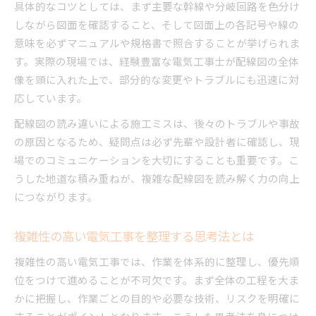
具体的なコツとしては、まず主要な幹線や分岐回路を色分け
しながら図面を確認すること、そして図面上の各記号や線の
意味を必ずマニュアルや規格書で照合することが挙げられま
す。実際の現場では、経験豊富な電気工事士が配線図の全体
像を頭に入れた上で、部分的な変更やトラブルにも迅速に対
応しています。
配線図の読み違いによる施工ミスは、後々のトラブルや事故
の原因となるため、疑問点は必ず先輩や設計者に確認し、現
場でのコミュニケーションを大切にすることも重要です。こ
うした地道な積み重ねが、複雑な配線図を読み解く力の向上
につながります。
複雑性の高い電気工事を整理する思考法とは
複雑性の高い電気工事では、作業を体系的に整理し、優先順
位をつけて進めることが不可欠です。まず全体の工程を大ま
かに把握し、作業ごとの目的や必要な技術、リスクを明確に