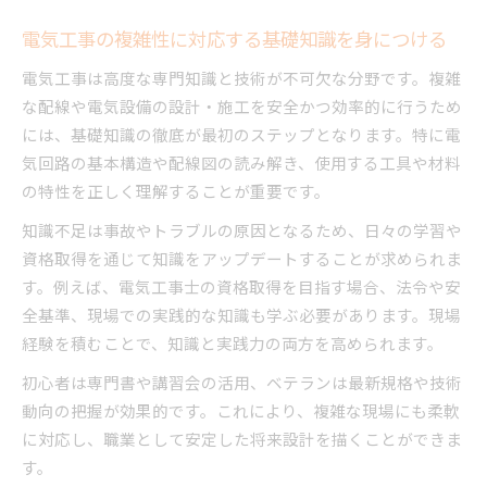
複雑性に強い電気工事士に必要なスキルとは
電気工事の複雑性に対応する基礎知識を身につける
電気工事のトラブル対応力を磨くポイント
電気工事は高度な専門知識と技術が不可欠な分野です。複雑
電気工事の現代的課題とその対策の考え方
な配線や電気設備の設計・施工を安全かつ効率的に行うため
電気工事の複雑性に挑むための実践術
には、基礎知識の徹底が最初のステップとなります。特に電
電気工事の複雑性に負けない実践的な技術習得
気回路の基本構造や配線図の読み解き、使用する工具や材料
法
の特性を正しく理解することが重要です。
失敗しない電気工事の作業手順と工夫のコツ
知識不足は事故やトラブルの原因となるため、日々の学習や
複雑な電気工事を効率化するための工夫例
資格取得を通じて知識をアップデートすることが求められま
す。例えば、電気工事士の資格取得を目指す場合、法令や安
現場で役立つ電気工事の判断力の養い方
全基準、現場での実践的な知識も学ぶ必要があります。現場
最新の電気工事技術を現場で活かす実践術
経験を積むことで、知識と実践力の両方を高められます。
安全を重視した電気工事技術の磨き方
初心者は専門書や講習会の活用、ベテランは最新規格や技術
電気工事の安全対策を徹底するための技術習得
動向の把握が効果的です。これにより、複雑な現場にも柔軟
複雑な電気工事現場での事故防止の工夫
に対応し、職業として安定した将来設計を描くことができま
安全管理と電気工事の実践力向上の関係性
す。
現場で信頼される電気工事士の安全意識とは