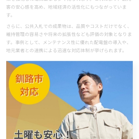
客の安心感を高め、地域経済の活性化にもつながっていま
す。
さらに、公共入札での成果物は、品質やコストだけでなく、
維持管理の容易さや将来の拡張性なども評価の対象となりま
す。事例として、メンテナンス性に優れた配電盤の導入や、
地元業者との連携による迅速な対応体制が挙げられます。
鶴居村の自然環境に配慮した電気工事実践
鶴居村は、丹頂鶴をはじめとする貴重な動植物が生息する自
然豊かな地域です。電気工事を行う際には、工事による環境
負荷を最小限に抑える配慮が求められます。例えば、工事中
の騒音や振動を抑制するための作業手順の工夫や、使用機材
の選定が重要です。
また、湿原や森林付近での作業では、重機の進入を制限し、
地表や植生へのダメージを防ぐための養生措置が講じられて
います。配線ルートの選定でも、動植物の生息地を避ける設