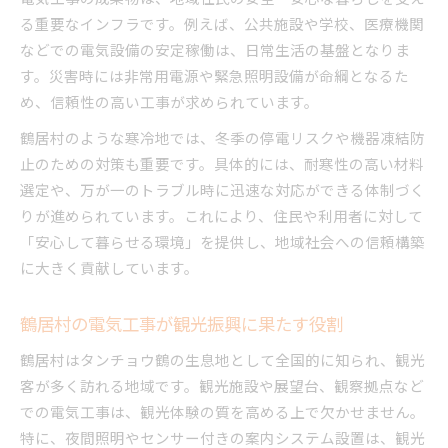
る重要なインフラです。例えば、公共施設や学校、医療機関
などでの電気設備の安定稼働は、日常生活の基盤となりま
す。災害時には非常用電源や緊急照明設備が命綱となるた
め、信頼性の高い工事が求められています。
鶴居村のような寒冷地では、冬季の停電リスクや機器凍結防
止のための対策も重要です。具体的には、耐寒性の高い材料
選定や、万が一のトラブル時に迅速な対応ができる体制づく
りが進められています。これにより、住民や利用者に対して
「安心して暮らせる環境」を提供し、地域社会への信頼構築
に大きく貢献しています。
鶴居村の電気工事が観光振興に果たす役割
鶴居村はタンチョウ鶴の生息地として全国的に知られ、観光
客が多く訪れる地域です。観光施設や展望台、観察拠点など
での電気工事は、観光体験の質を高める上で欠かせません。
特に、夜間照明やセンサー付きの案内システム設置は、観光