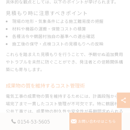
具体的な観点としては、以下のポイントが挙げられます。
見積もり時に注意すべきポイント
現場の地形・気象条件による施工難易度の把握
材料や機器の運搬・保管コストの積算
各種法令や鶴居村独自の基準への適合確認
施工後の保守・点検コストの見積もりへの反映
これらを踏まえた見積もりを行うことで、予期せぬ追加費用
やトラブルを未然に防ぐことができ、発注者との信頼関係構
築にも寄与します。
成果物の質を維持するコスト管理術
電気工事の成果物の質を維持するためには、計画段階から現
場完了まで一貫したコスト管理が不可欠です。特に鶴居村の
公共工事では、成果物の耐久性や安全性が長期間求められる
ため、短期的なコスト削減だけでなく、長期的なランニング
0154-53-5605
お問い合わせはこちら
コストも意識した管理が重要です。