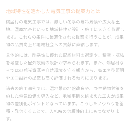
現場スタッフが語る電気工事の成功ポイント
地域特性を活かした電気工事の提案力とは
施工事例から学ぶ電気工事の課題と対策
地域ならではの要望に応える電気工事事例
鶴居村の電気工事では、厳しい冬季の寒冷気候や広大な土
現場の工夫で安全性を高める電気工事の流れ
地、湿原地帯といった地域特性が設計・施工に大きく影響し
ます。これらの条件に最適化された提案を行うことが、成果
電気工事成果物で見る現実的な改善策とは
物の品質向上と地域社会への貢献に直結します。
コストと品質を両立する秘訣を徹底解説
具体的には、耐寒性に優れた配線材料の選定や、積雪・凍結
電気工事でコスト削減を実現する工夫とは
を考慮した屋外設備の設計が求められます。また、鶴居村な
品質を落とさず電気工事費を抑える方法
らではの観光資源や自然環境を守る観点から、省エネ型照明
電気工事の見積もりで意識すべき観点
やエコ設計の提案も高く評価される傾向にあります。
成果物の質を維持するコスト管理術
過去の施工事例では、湿地帯の地盤改良や、野生動物対策を
電気工事コスト最適化の実践ポイント
施した電気設備の導入など、地域事情を踏まえた工夫が成果
物の差別化ポイントとなっています。こうしたノウハウを蓄
積・発信することで、入札時の信頼性向上にもつながりま
す。