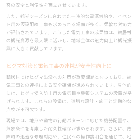
客の安全と利便性を両立させています。
また、観光シーズンに合わせた一時的な電源供給や、イベン
ト用の仮設配線工事も求められる場面が多く、柔軟な対応力
が評価されています。こうした電気工事の成果物は、鶴居村
の観光資源を最大限に活かし、地域全体の魅力向上と観光振
興に大きく貢献しています。
ヒグマ対策と電気工事の連携が安全性向上に
鶴居村ではヒグマ出没への対策が重要課題となっており、電
気工事との連携による安全確保が進められています。具体的
には、ヒグマ侵入防止用の電気柵や警報システムの設置が挙
げられます。これらの設備は、適切な設計・施工と定期的な
点検が不可欠です。
現場では、地形や動物の行動パターンに応じた機器配置や、
気象条件を考慮した耐久性確保が求められます。さらに、故
障時の迅速な修理対応や、住民への操作説明会を通じて、地