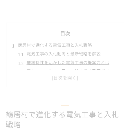
目次
鶴居村で進化する電気工事と入札戦略
電気工事の入札動向と最新戦略を解説
地域特性を活かした電気工事の提案力とは
電気工事の入札結果から読み解く重要ポイント
入札準備で差がつく電気工事の見積もり術
電気工事に影響する鶴居村ニュースの活用法
電気工事が地域発展に果たす役割とは
電気工事の成果物が地域活性化へ与える影響
鶴居村で進化する電気工事と入札
観光や暮らしを支える電気工事の重要性
戦略
電気工事で安心を届ける地域社会への貢献