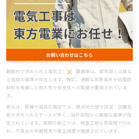
計が徹底されています。
こうした配慮は、鶴居村の自然環境保全と電気工事の両立を
実現し、地域社会からの信頼獲得につながっています。実際
の事例では、工事後の現場復旧や清掃活動を徹底すること
で、住民や観光客にも好印象を与えています。
お問い合わせはこちら
成果物から見る電気工事の品質基準の違い
お問い合わせはこちら
鶴居村で求められる電気工事の品質基準は、都市部とは異な
る独自の基準が存在します。特に、過酷な気象条件や地理的
制約を考慮した耐久性や安全性への配慮が重視されていま
す。
例えば、配線や器具の選定では、寒冷地仕様や防湿・防塵性
能が求められるケースが多く、設計段階から厳格な基準が設
定されています。実際の施工では、検査工程も多段階で行わ
れ、不具合の早期発見や是正措置が徹底されています。