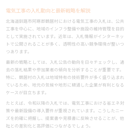
鶴居村の電気工事が観光振興に果たす役割
電気工事の入札動向と最新戦略を解説
ヒグマ対策と電気工事の連携が安全性向上に
鶴居村特有の電気工事成果物の価値を探る
北海道釧路市阿寒郡鶴居村における電気工事の入札は、公共
地形や気候に適応した電気工事の工夫事例
工事を中心に、地域のインフラ整備や施設の維持管理を目的
として実施されています。近年は、入札情報がインターネッ
電気工事成果物がもたらす独自の付加価値
トで公開されることが多く、透明性の高い競争環境が整いつ
鶴居村の自然環境に配慮した電気工事実践
つあります。
成果物から見る電気工事の品質基準の違い
最新の戦略としては、入札公告の動向を日々チェックし、過
観光地活性化に貢献する電気工事の強み
去の落札結果や参加業者の傾向を分析することが重要です。
公共入札に求められる電気工事の品質基準
特に、鶴居村の入札は地域特有の技術要件が多く盛り込まれ
公共入札で重視される電気工事の評価項目
ているため、地元の気候や地形に精通した企業が有利となる
電気工事の品質管理が信頼獲得の決め手
ケースが目立ちます。
競争入札で求められる電気工事の対応力
たとえば、令和以降の入札では、電気工事における省エネ対
電気工事成果物の品質評価と現場改善策
策や最新設備の導入要件が重視されています。こうしたニー
コストと品質を両立する電気工事の工夫
ズを的確に把握し、提案書や見積書に反映させることが、他
現場目線で見る鶴居村の電気工事事例集
社との差別化と高評価につながるでしょう。