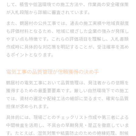
して、積雪や低温環境での施工方法や、作業員の安全確保策
が入札段階から詳細に審査されています。
また、鶴居村の公共工事では、過去の施工実績や地域貢献度
も評価材料となるため、地域に根ざした企業の強みが発揮し
やすい点も特徴です。これらの評価項目を理解し、入札書類
作成時に具体的な対応策を明記することが、受注確率を高め
るポイントとなります。
電気工事の品質管理が信頼獲得の決め手
鶴居村の電気工事において品質管理は、発注者からの信頼を
獲得するための最重要要素です。厳しい自然環境下での施工
では、資材の選定や配線工法の細部に至るまで、確実な品質
担保が求められます。
具体的には、現場ごとのチェックリスト作成や第三者による
中間検査を活用し、不具合の早期発見・是正を徹底していま
す。たとえば、湿気対策や結露防止のための絶縁処理、耐候