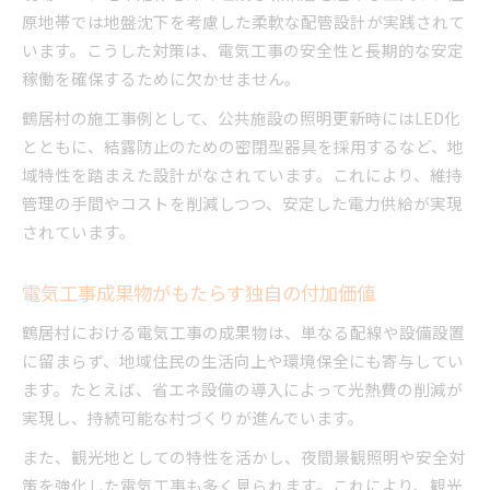
原地帯では地盤沈下を考慮した柔軟な配管設計が実践されて
います。こうした対策は、電気工事の安全性と長期的な安定
稼働を確保するために欠かせません。
鶴居村の施工事例として、公共施設の照明更新時にはLED化
とともに、結露防止のための密閉型器具を採用するなど、地
域特性を踏まえた設計がなされています。これにより、維持
管理の手間やコストを削減しつつ、安定した電力供給が実現
されています。
電気工事成果物がもたらす独自の付加価値
鶴居村における電気工事の成果物は、単なる配線や設備設置
に留まらず、地域住民の生活向上や環境保全にも寄与してい
ます。たとえば、省エネ設備の導入によって光熱費の削減が
実現し、持続可能な村づくりが進んでいます。
また、観光地としての特性を活かし、夜間景観照明や安全対
策を強化した電気工事も多く見られます。これにより、観光