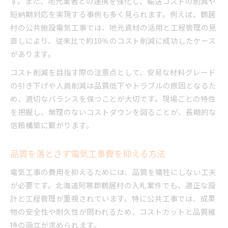
す。また、地元業者との連携を強化し、輸送コストの削減や
短納期対応を実現する事例も多く見られます。例えば、鶴居
村の公共施設電気工事では、地元資材の活用と工程管理の見
直しにより、従来比で約10％のコスト削減に成功したケース
があります。
コスト削減を目指す際の注意点として、安易な材料グレード
の引き下げや人員削減は品質低下やトラブルの原因となるた
め、適切なバランスを保つことが大切です。現場ごとの特性
を把握し、無理のないコストダウンを図ることが、長期的な
信頼構築に繋がります。
品質を落とさず電気工事費を抑える方法
電気工事の費用を抑えるためには、品質を犠牲にしない工夫
が必要です。北海道阿寒郡鶴居村の入札案件でも、適正な設
計と工程管理が重視されています。特に公共工事では、成果
物の安全性や耐久性が問われるため、コストカットと品質維
持の両立が求められます。