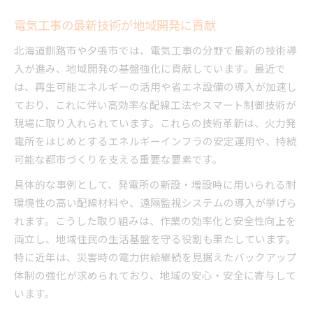
電気工事を通じた地域連携の広がり
電気工事の最新技術が地域開発に貢献
新規開発における電気工事の重要ポイント
電気工事で実現する地域活性化の鍵とは
北海道釧路市や夕張市では、電気工事の分野で最新の技術導
電気工事が地域経済に与える影響と展望
入が進み、地域開発の基盤強化に貢献しています。最近で
は、再生可能エネルギーの活用や省エネ設備の導入が加速し
地域発展を支える電気工事の実践例
ており、これに伴い高効率な配線工法やスマート制御技術が
電気工事で進む持続可能なまちづくり
現場に取り入れられています。これらの技術革新は、火力発
地元雇用創出に貢献する電気工事の力
電所をはじめとするエネルギーインフラの安定運用や、持続
電気工事と他産業との連携が生む効果
可能な都市づくりを支える重要な要素です。
開発事業に電気工事が果たす新たな役割
具体的な事例として、発電所の新設・増設時に用いられる耐
開発計画における電気工事の重要性とは
環境性の高い配線材料や、遠隔監視システムの導入が挙げら
電気工事の技術革新が開発事業を変える
れます。こうした取り組みは、作業の効率化と安全性向上を
持続可能な開発に必要な電気工事の視点
両立し、地域住民の生活基盤を守る役割も果たしています。
電気工事業者が担うプロジェクト推進力
特に近年は、災害時の電力供給継続を見据えたバックアップ
体制の強化が求められており、地域の安心・安全に寄与して
新時代の開発現場で進化する電気工事
います。
持続可能なまちづくりと電気工事の連携