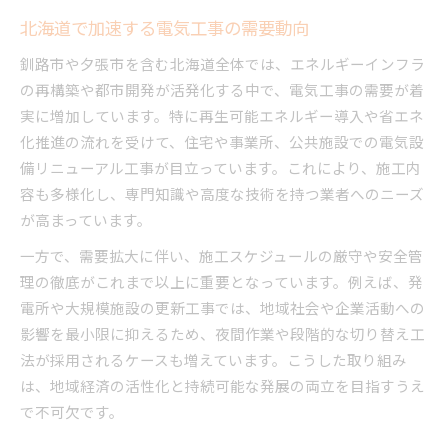
電気工事で実現するエコなまちづくり
北海道で加速する電気工事の需要動向
持続可能性を意識した電気工事の選択肢
釧路市や夕張市を含む北海道全体では、エネルギーインフラ
まちづくりに貢献する電気工事の工夫
の再構築や都市開発が活発化する中で、電気工事の需要が着
環境対応型電気工事の推進と課題
実に増加しています。特に再生可能エネルギー導入や省エネ
地域資源を活かす電気工事の新提案
化推進の流れを受けて、住宅や事業所、公共施設での電気設
専門家視点で見る電気工事の最新動向
備リニューアル工事が目立っています。これにより、施工内
電気工事の専門家が語る業界トレンド
容も多様化し、専門知識や高度な技術を持つ業者へのニーズ
新技術導入が進む電気工事の今後
が高まっています。
安全管理を徹底した電気工事の現場
一方で、需要拡大に伴い、施工スケジュールの厳守や安全管
電気工事業界の課題と将来の展望
理の徹底がこれまで以上に重要となっています。例えば、発
電所や大規模施設の更新工事では、地域社会や企業活動への
専門家が注目する電気工事の実例紹介
影響を最小限に抑えるため、夜間作業や段階的な切り替え工
法が採用されるケースも増えています。こうした取り組み
は、地域経済の活性化と持続可能な発展の両立を目指すうえ
で不可欠です。