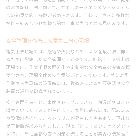
の電気配線工事に加えて、エネルギーマネジメントシステム
への知見や施工経験が求められます。今後は、さらに多様な
技術を組み合わせた複合的な工事が主流となる見込みです。
安全管理を徹底した電気工事の現場
電気工事現場では、感電や火災などのリスクを最小限に抑え
るために徹底した安全管理が不可欠です。釧路市・夕張市の
現場では、作業手順の明確化や定期的な安全教育の実施が標
準化され、現場全体の安全意識が高まっています。特に高所
作業や大型設備の設置時には、複数人による相互確認や安全
装置の活用が徹底されています。
安全管理を怠ると、事故やトラブルによる工期遅延やコスト
増大といったリスクが生じます。実際に過去には、配線ミス
や設備の老朽化によるトラブルが発生した例もあり、迅速な
是正措置が求められました。現場ごとにリスクアセスメント
を行い、常に最新の安全対策を講じることが業界の信頼性向