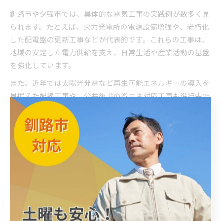
釧路市や夕張市では、具体的な電気工事の実践例が数多く見
られます。たとえば、火力発電所の電源設備増強や、老朽化
した配電盤の更新工事などが代表的です。これらの工事は、
地域の安定した電力供給を支え、日常生活や産業活動の基盤
を強化しています。
また、近年では太陽光発電など再生可能エネルギーの導入を
見据えた配線工事や、公共施設の省エネ対応工事も進行中で
す。こうした実践例を通じて、電気工事業者は地域のニーズ
に応える柔軟な対応力と、確かな技術力を発揮しています。
地元住民からも「施工中の丁寧な説明や要望への迅速な対応
が安心できた」といった声が寄せられており、信頼性の高さ
がうかがえます。
電気工事で進む持続可能なまちづくり
持続可能なまちづくりの実現には、電気工事が不可欠です。
釧路市・夕張市では、省エネ設備の導入や再生可能エネルギ