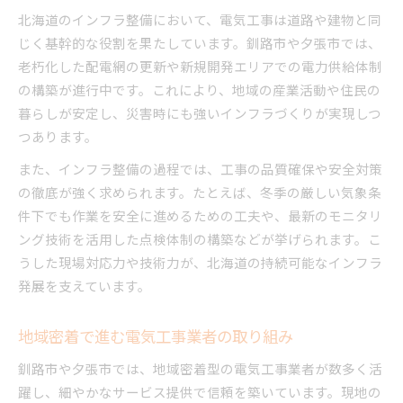
北海道のインフラ整備において、電気工事は道路や建物と同
じく基幹的な役割を果たしています。釧路市や夕張市では、
老朽化した配電網の更新や新規開発エリアでの電力供給体制
の構築が進行中です。これにより、地域の産業活動や住民の
暮らしが安定し、災害時にも強いインフラづくりが実現しつ
つあります。
また、インフラ整備の過程では、工事の品質確保や安全対策
の徹底が強く求められます。たとえば、冬季の厳しい気象条
件下でも作業を安全に進めるための工夫や、最新のモニタリ
ング技術を活用した点検体制の構築などが挙げられます。こ
うした現場対応力や技術力が、北海道の持続可能なインフラ
発展を支えています。
地域密着で進む電気工事業者の取り組み
釧路市や夕張市では、地域密着型の電気工事業者が数多く活
躍し、細やかなサービス提供で信頼を築いています。現地の