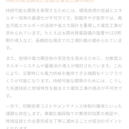
持続可能な開発を実現するためには、環境負荷の低減とエネ
ルギー効率の最適化が不可欠です。釧路市や夕張市では、再
生可能エネルギーの活用や省エネ設計を重視した電気工事が
求められています。たとえば太陽光発電設備の設置やLED照
明の導入など、長期的な視点での工事計画が進められていま
す。
また、地域の電力網全体の安定性を高めるために、分散型エ
ネルギーシステムや蓄電池の導入が検討されています。これ
により、災害時にも電力供給を維持できる強靭なインフラづ
くりが可能になります。持続可能な開発のためには、こうし
た先進技術と地域特性を踏まえた電気工事の視点が不可欠で
す。
一方で、初期投資コストやメンテナンス体制の確保といった
課題も存在します。事業計画段階での費用対効果の検証や、
地域住民との合意形成を丁寧に進めることが成功のポイント
となります。