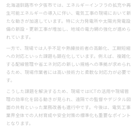
北海道釧路市や夕張市では、エネルギーインフラの拡充や再
生可能エネルギーの導入に伴い、電気工事の現場において新
たな動きが加速しています。特に火力発電所や太陽光発電設
備の新設・更新工事が増加し、地域の電力網の強化が進めら
れています。
一方で、現場では人手不足や熟練技術者の高齢化、工期短縮
への対応といった課題も顕在化しています。例えば、複雑化
する配線管理や省エネ対応の新しい規格への準拠が求められ
るため、現場作業者には高い技術力と柔軟な対応力が必要で
す。
こうした課題を解決するため、現場ではICTの活用や現場管
理の効率化を図る動きが見られ、遠隔での監督やデジタル図
面の共有といった業務改善も進行中です。今後は、電気工事
業界全体での人材育成や安全対策の標準化も重要なポイント
となります。