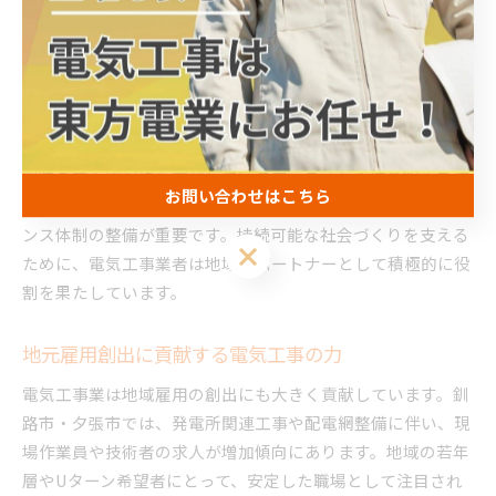
ーの活用に向けた電気工事が活発化しています。これによ
り、エネルギー消費の抑制や二酸化炭素排出量の削減といっ
た環境負荷低減が期待されています。
例えば、公共施設へのLED照明設置や、地域コミュニティ施
設の太陽光発電導入工事では、施工後の運用コスト削減や災
害時の電力確保にも貢献しています。こうした取り組みを進
お問い合わせはこちら
める上では、最新の技術動向や法令遵守、施工後のメンテナ
ンス体制の整備が重要です。持続可能な社会づくりを支える
お問い合わせはこちら
ために、電気工事業者は地域のパートナーとして積極的に役
割を果たしています。
地元雇用創出に貢献する電気工事の力
電気工事業は地域雇用の創出にも大きく貢献しています。釧
路市・夕張市では、発電所関連工事や配電網整備に伴い、現
場作業員や技術者の求人が増加傾向にあります。地域の若年
層やUターン希望者にとって、安定した職場として注目され