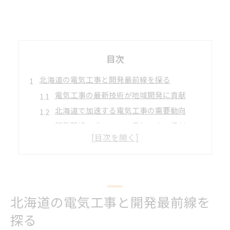
目次
北海道の電気工事と開発最前線を探る
電気工事の最新技術が地域開発に貢献
北海道で加速する電気工事の需要動向
開発現場で求められる電気工事の役割
電気工事が支える北海道のインフラ整備
地域密着で進む電気工事業者の取り組み
釧路市夕張市における電気工事の今
電気工事現場から見る最新の動きと課題
北海道の電気工事と開発最前線を
釧路市夕張市で注目の電気工事事例紹介
探る
現地企業が取り組む電気工事の工夫と工法